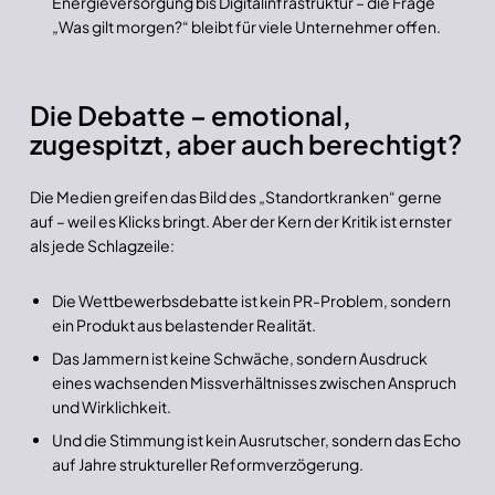
Energieversorgung bis Digitalinfrastruktur – die Frage
„Was gilt morgen?“ bleibt für viele Unternehmer offen.
Die Debatte – emotional,
zugespitzt, aber auch berechtigt?
Die Medien greifen das Bild des „Standortkranken“ gerne
auf – weil es Klicks bringt. Aber der Kern der Kritik ist ernster
als jede Schlagzeile:
Die Wettbewerbsdebatte ist kein PR-Problem, sondern
ein Produkt aus belastender Realität.
Das Jammern ist keine Schwäche, sondern Ausdruck
eines wachsenden Missverhältnisses zwischen Anspruch
und Wirklichkeit.
Und die Stimmung ist kein Ausrutscher, sondern das Echo
auf Jahre struktureller Reformverzögerung.