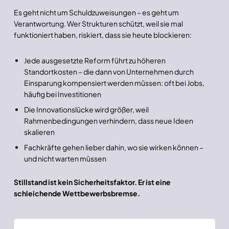
Es geht nicht um Schuldzuweisungen – es geht um
Verantwortung. Wer Strukturen schützt, weil sie mal
funktioniert haben, riskiert, dass sie heute blockieren:
Jede ausgesetzte Reform führt zu höheren
Standortkosten – die dann von Unternehmen durch
Einsparung kompensiert werden müssen: oft bei Jobs,
häufig bei Investitionen
Die Innovationslücke wird größer, weil
Rahmenbedingungen verhindern, dass neue Ideen
skalieren
Fachkräfte gehen lieber dahin, wo sie wirken können –
und nicht warten müssen
Stillstand ist kein Sicherheitsfaktor. Er ist eine
schleichende Wettbewerbsbremse.