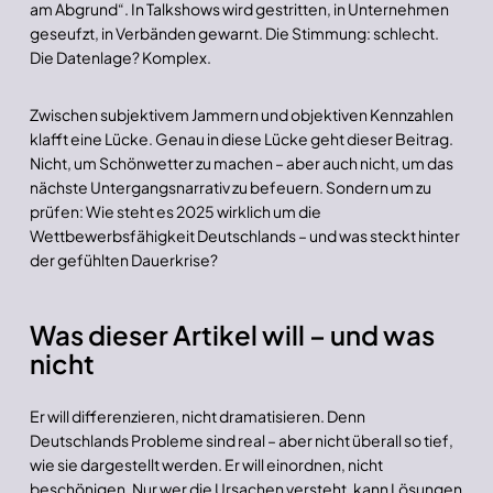
am Abgrund“. In Talkshows wird gestritten, in Unternehmen
geseufzt, in Verbänden gewarnt. Die Stimmung: schlecht.
Die Datenlage? Komplex.
Zwischen subjektivem Jammern und objektiven Kennzahlen
klafft eine Lücke. Genau in diese Lücke geht dieser Beitrag.
Nicht, um Schönwetter zu machen – aber auch nicht, um das
nächste Untergangsnarrativ zu befeuern. Sondern um zu
prüfen: Wie steht es 2025 wirklich um die
Wettbewerbsfähigkeit Deutschlands – und was steckt hinter
der gefühlten Dauerkrise?
Was dieser Artikel will – und was
nicht
Er will differenzieren, nicht dramatisieren. Denn
Deutschlands Probleme sind real – aber nicht überall so tief,
wie sie dargestellt werden. Er will einordnen, nicht
beschönigen. Nur wer die Ursachen versteht, kann Lösungen