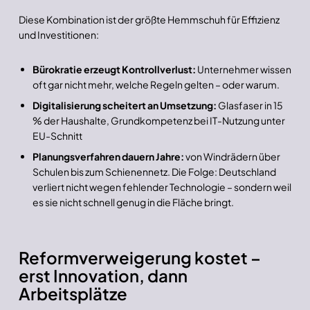
Diese Kombination ist der größte Hemmschuh für Effizienz
und Investitionen:
Bürokratie erzeugt Kontrollverlust:
Unternehmer wissen
oft gar nicht mehr, welche Regeln gelten – oder warum.
Digitalisierung scheitert an Umsetzung:
Glasfaser in 15
% der Haushalte, Grundkompetenz bei IT-Nutzung unter
EU-Schnitt
Planungsverfahren dauern Jahre:
von Windrädern über
Schulen bis zum Schienennetz. Die Folge: Deutschland
verliert nicht wegen fehlender Technologie – sondern weil
es sie nicht schnell genug in die Fläche bringt.
Reformverweigerung kostet –
erst Innovation, dann
Arbeitsplätze