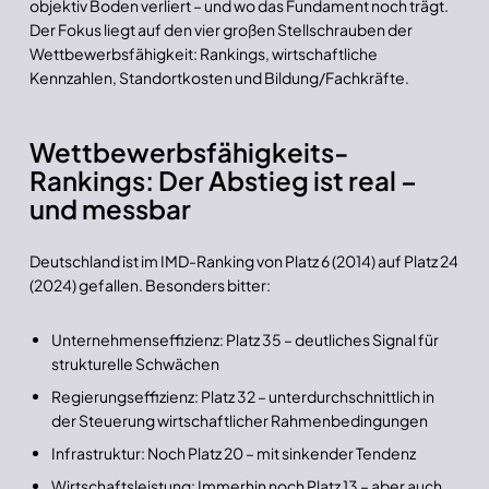
objektiv Boden verliert – und wo das Fundament noch trägt.
Der Fokus liegt auf den vier großen Stellschrauben der
Wettbewerbsfähigkeit: Rankings, wirtschaftliche
Kennzahlen, Standortkosten und Bildung/Fachkräfte.
Wettbewerbsfähigkeits-
Rankings: Der Abstieg ist real –
und messbar
Deutschland ist im IMD-Ranking von Platz 6 (2014) auf Platz 24
(2024) gefallen. Besonders bitter:
Unternehmenseffizienz: Platz 35 – deutliches Signal für
strukturelle Schwächen
Regierungseffizienz: Platz 32 – unterdurchschnittlich in
der Steuerung wirtschaftlicher Rahmenbedingungen
Infrastruktur: Noch Platz 20 – mit sinkender Tendenz
Wirtschaftsleistung: Immerhin noch Platz 13 – aber auch