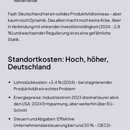
Niederlande
Fazit: Deutschland hat ein solides Produktivitätsniveau – aber
kaum noch Dynamik. Das allein macht noch keine Krise. Aber
in Verbindung mit sinkender Investitionstätigkeit (2024: -2,8
%) und wachsender Regulierung ist es eine gefährliche
Statik.
Standortkosten: Hoch, höher,
Deutschland
Lohnstückkosten: +3,4 % (2024) – bei stagnierender
Produktivität ein echtes Problem
Energiepreise: Industriestrom 2023 dreimal teurer als in
den USA; 2024 Entspannung, aber weiterhin über EU-
Schnitt
Steuern und Abgaben: Effektive
Unternehmensbesteuerung bei rund 30 % – OECD-