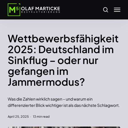
Skip
Menu
to
search
main
content
Wettbewerbsfähigkeit
2025: Deutschland im
Sinkflug – oder nur
gefangen im
Jammermodus?
Was die Zahlen wirklich sagen – und warum ein
differenzierter Blick wichtiger ist als das nächste Schlagwort.
April 25, 2025
13 min read