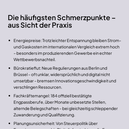
Die häufigsten Schmerzpunkte –
aus Sicht der Praxis
Energiepreise: Trotz leichter Entspannung bleiben Strom-
und Gaskosten im internationalen Vergleich extrem hoch
– besonders im produzierenden Gewerbe ein echter
Wettbewerbsnachteil.
Bürokratieflut: Neue Regulierungen aus Berlin und
Brüssel – oft unklar, widersprüchlich und digital nicht
umsetzbar – bremsen Innovationsgeschwindigkeit und
verschlingen Ressourcen.
Fachkräftemangel: 184 offiziell bestätigte
Engpassberufe, über Monate unbesetzte Stellen,
alternde Belegschaften – bei gleichzeitig schleppender
Zuwanderung und Qualifizierung.
Planungsunsicherheit: Von Steuerpolitik über