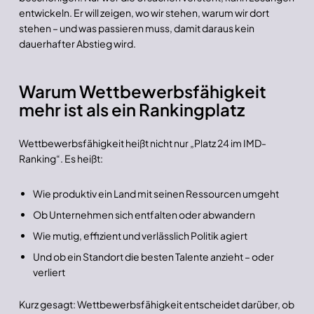
entwickeln. Er will zeigen, wo wir stehen, warum wir dort
stehen – und was passieren muss, damit daraus kein
dauerhafter Abstieg wird.
Warum Wettbewerbsfähigkeit
mehr ist als ein Rankingplatz
Wettbewerbsfähigkeit heißt nicht nur „Platz 24 im IMD-
Ranking“. Es heißt:
Wie produktiv ein Land mit seinen Ressourcen umgeht
Ob Unternehmen sich entfalten oder abwandern
Wie mutig, effizient und verlässlich Politik agiert
Und ob ein Standort die besten Talente anzieht – oder
verliert
Kurz gesagt: Wettbewerbsfähigkeit entscheidet darüber, ob