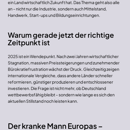
ein Land wirtschaftlich Zukunft hat. Das Thema geht also alle
an – nicht nur die Industrie, sondern auch Mittelstand,
Handwerk, Start-ups und Bildungseinrichtungen.
Warum gerade jetzt der richtige
Zeitpunkt ist
2025 ist ein Wendepunkt. Nach zwei Jahren wirtschaftlicher
Stagnation, massiven Preissteigerungen und zunehmender
Bürokratiefrustration wächst der Druck. Gleichzeitig zeigen
internationale Vergleiche, dass andere Länder schneller
reformieren, günstiger produzieren und entschlossener
investieren. Die Frage ist nicht mehr, ob Deutschland
wettbewerbsfähig bleibt – sondern wie lange es sich den
aktuellen Stillstand noch leisten kann.
Der kranke Mann Europas –