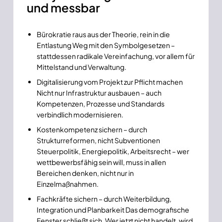
und messbar
Bürokratie raus aus der Theorie, rein in die
Entlastung Weg mit den Symbolgesetzen –
stattdessen radikale Vereinfachung, vor allem für
Mittelstand und Verwaltung.
Digitalisierung vom Projekt zur Pflicht machen
Nicht nur Infrastruktur ausbauen – auch
Kompetenzen, Prozesse und Standards
verbindlich modernisieren.
Kostenkompetenz sichern – durch
Strukturreformen, nicht Subventionen
Steuerpolitik, Energiepolitik, Arbeitsrecht – wer
wettbewerbsfähig sein will, muss in allen
Bereichen denken, nicht nur in
Einzelmaßnahmen.
Fachkräfte sichern – durch Weiterbildung,
Integration und Planbarkeit Das demografische
Fenster schließt sich. Wer jetzt nicht handelt, wird