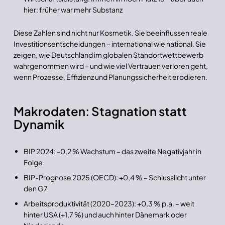
hier: früher war mehr Substanz
Diese Zahlen sind nicht nur Kosmetik. Sie beeinflussen reale
Investitionsentscheidungen – international wie national. Sie
zeigen, wie Deutschland im globalen Standortwettbewerb
wahrgenommen wird – und wie viel Vertrauen verloren geht,
wenn Prozesse, Effizienz und Planungssicherheit erodieren.
Makrodaten: Stagnation statt
Dynamik
BIP 2024: -0,2 % Wachstum – das zweite Negativjahr in
Folge
BIP-Prognose 2025 (OECD): +0,4 % – Schlusslicht unter
den G7
Arbeitsproduktivität (2020–2023): +0,3 % p.a. – weit
hinter USA (+1,7 %) und auch hinter Dänemark oder