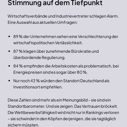
Stimmung auf dem Tiefpunkt
Wirtschaftsverbände und Industrievertreter schlagen Alarm.
Eine Auswahl aus aktuellen Umfragen:
89 % der Unternehmen sehen eine Verschlechterung der
wirtschaftspolitischen Verlässlichkeit.
87 % klagen über zunehmende Bürokratie und
überbordende Regulierung.
84 % empfinden die Arbeitskosten als problematisch, bei
Energiepreisen sind es sogar über 80 %.
Nur noch 43 % würden den Standort Deutschland als
Investitionsort empfehlen.
Diese Zahlen sind mehr als ein Meinungsbild – sie sind ein
Standortbarometer. Und sie zeigen: Das Vertrauen bröckelt.
Die Wettbewerbsfähigkeit wird nicht nur in Rankings verloren
– sie schwindet in den Köpfen derjenigen, die sie tagtäglich
sichern müssten.