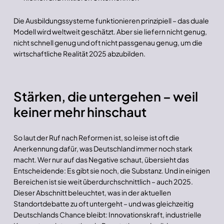
Die Ausbildungssysteme funktionieren prinzipiell – das duale
Modell wird weltweit geschätzt. Aber sie liefern nicht genug,
nicht schnell genug und oft nicht passgenau genug, um die
wirtschaftliche Realität 2025 abzubilden.
Stärken, die untergehen – weil
keiner mehr hinschaut
So laut der Ruf nach Reformen ist, so leise ist oft die
Anerkennung dafür, was Deutschland immer noch stark
macht. Wer nur auf das Negative schaut, übersieht das
Entscheidende: Es gibt sie noch, die Substanz. Und in einigen
Bereichen ist sie weit überdurchschnittlich – auch 2025.
Dieser Abschnitt beleuchtet, was in der aktuellen
Standortdebatte zu oft untergeht – und was gleichzeitig
Deutschlands Chance bleibt: Innovationskraft, industrielle