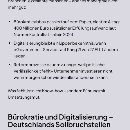
Branchen, exzellente Menschen – aber es managt sie nicht
mehr gut:
Bürokratieabbau passiert auf dem Papier, nicht im Alltag:
400 Millionen Euro zusätzlicher Erfüllungsaufwand laut
Normenkontrollrat – allein 2024
Digitalisierung bleibt ein Lippenbekenntnis, wenn
eGovernment-Services auf Rang 21 von 27 EU-Ländern
liegen
Reformprozesse dauern zu lange, weil politische
Verlässlichkeit fehlt – Unternehmen investieren nicht,
wenn morgen schon wieder alles anders sein kann
Was fehlt, ist nicht Know-how – sondern Führung mit
Umsetzungsmut.
Bürokratie und Digitalisierung –
Deutschlands Sollbruchstellen