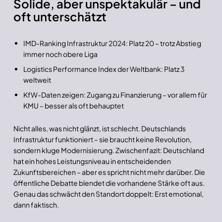
Solide, aber unspektakulär – und
oft unterschätzt
IMD-Ranking Infrastruktur 2024: Platz 20 – trotz Abstieg
immer noch obere Liga
Logistics Performance Index der Weltbank: Platz 3
weltweit
KfW-Daten zeigen: Zugang zu Finanzierung – vor allem für
KMU – besser als oft behauptet
Nicht alles, was nicht glänzt, ist schlecht. Deutschlands
Infrastruktur funktioniert – sie braucht keine Revolution,
sondern kluge Modernisierung. Zwischenfazit: Deutschland
hat ein hohes Leistungsniveau in entscheidenden
Zukunftsbereichen – aber es spricht nicht mehr darüber. Die
öffentliche Debatte blendet die vorhandene Stärke oft aus.
Genau das schwächt den Standort doppelt: Erst emotional,
dann faktisch.