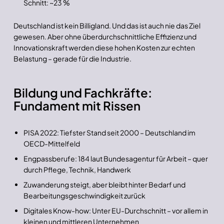
Schnitt: ~23 %
Deutschland ist kein Billigland. Und das ist auch nie das Ziel
gewesen. Aber ohne überdurchschnittliche Effizienz und
Innovationskraft werden diese hohen Kosten zur echten
Belastung – gerade für die Industrie.
Bildung und Fachkräfte:
Fundament mit Rissen
PISA 2022: Tiefster Stand seit 2000 – Deutschland im
OECD-Mittelfeld
Engpassberufe: 184 laut Bundesagentur für Arbeit – quer
durch Pflege, Technik, Handwerk
Zuwanderung steigt, aber bleibt hinter Bedarf und
Bearbeitungsgeschwindigkeit zurück
Digitales Know-how: Unter EU-Durchschnitt – vor allem in
kleinen und mittleren Unternehmen