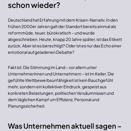
schon wieder?
Deutschland hat Erfahrung mit dem Krisen-Narrativ. In den
frühen 2000er Jahren galt der Standort bereits einmal als
reformmüde, teuer, bürokratisch – und wurde
abgeschrieben. Heute, knapp 20 Jahre später, ist das Etikett
zurück. Aber ist es berechtigt? Oder ist es nur das Echo einer
emotional aufgeladenen Debatte?
Fakt ist: Die Stimmung im Land – vor allem unter
Unternehmerinnen und Unternehmern – ist im Keller. Die
gefühlte Wettbewerbsunfähigkeit ist kein Bauchgefühl
mehr, sondern ein kollektiver Eindruck, gespeist aus
konkreten Belastungen, politischen Versäumnissen und
dem täglichen Kampf um Effizienz, Personal und
Planungssicherheit.
Was Unternehmen aktuell sagen –