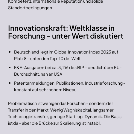
Kompetenz, internationale Reputation und solide
Standortbedingungen.
Innovationskraft: Weltklasse in
Forschung – unter Wert diskutiert
Deutschland liegt im Global Innovation Index 2023 auf
Platz 8 – unter den Top-10 der Welt
F&E-Ausgaben bei ca. 3,1 % des BIP – deutlich über EU-
Durchschnitt, nah an USA
Patentanmeldungen, Publikationen, Industrieforschung –
konstant auf sehr hohem Niveau
Problematisch ist weniger das Forschen – sondern der
Transfer in den Markt: Wenig Wagniskapital, langsamer
Technologietransfer, geringe Start-up-Dynamik. Die Basis
ist da – aber die Brücke zur Skalierung ist instabil.