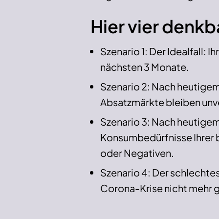
Hier vier denkb
Szenario 1: Der Idealfall: 
nächsten 3 Monate.
Szenario 2: Nach heutigem
Absatzmärkte bleiben unve
Szenario 3: Nach heutige
Konsumbedürfnisse Ihrer 
oder Negativen.
Szenario 4: Der schlechtes
Corona-Krise nicht mehr 