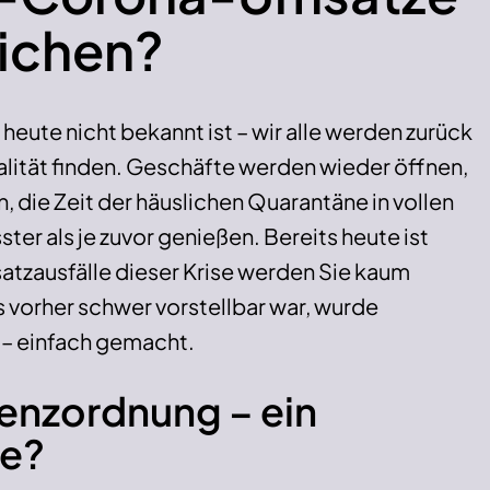
eichen?
heute nicht bekannt ist – wir alle werden zurück
ität finden. Geschäfte werden wieder öffnen,
 die Zeit der häuslichen Quarantäne in vollen
ter als je zuvor genießen. Bereits heute ist
atzausfälle dieser Krise werden Sie kaum
 vorher schwer vorstellbar war, wurde
os – einfach gemacht.
venzordnung – ein
ie?