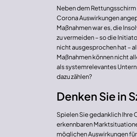
Neben dem Rettungsschirm w
Corona Auswirkungen angepass
Maßnahmen war es, die Insol
zu vermeiden – so die Initi
nicht ausgesprochen hat – all
Maßnahmen können nicht all
als systemrelevantes Untern
dazu zählen?
Denken Sie in 
Spielen Sie gedanklich Ihre
erkennbaren Marktsituationen
möglichen Auswirkungen für 