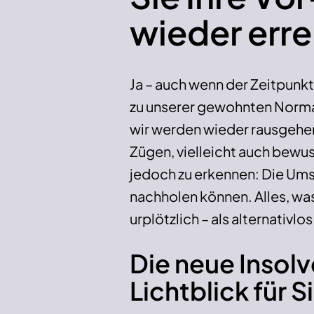
wieder err
Ja – auch wenn der Zeitpunkt 
zu unserer gewohnten Normal
wir werden wieder rausgehen,
Zügen, vielleicht auch bewuss
jedoch zu erkennen: Die Ums
nachholen können. Alles, was
urplötzlich – als alternativl
Die neue Insol
Lichtblick für S