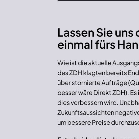
Lassen Sie uns 
einmal fürs Ha
Wie ist die aktuelle Ausgan
des ZDH klagten bereits E
über stornierte Aufträge (Q
besser wäre Direkt ZDH). Es 
dies verbessern wird. Unabh
Zukunftsaussichten negative
um bessere Preise durchzuse