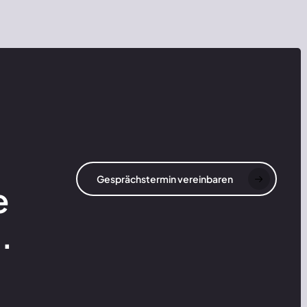
Gesprächstermin vereinbaren
e
.