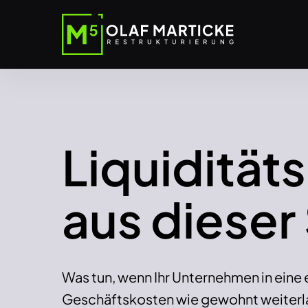
Skip
to
main
content
Hit enter to search or ESC to close
Liquidität
aus dieser
Was tun, wenn Ihr Unternehmen in eine 
Geschäftskosten wie gewohnt weiterl