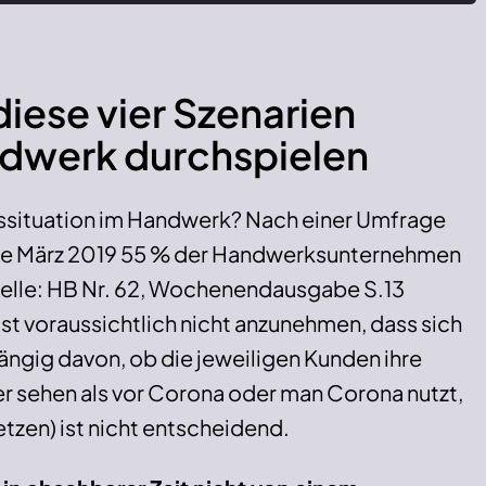
diese vier Szenarien
ndwerk durchspielen
gssituation im Handwerk? Nach einer Umfrage
nde März 2019 55 % der Handwerksunternehmen
uelle: HB Nr. 62, Wochenendausgabe S.13
ist voraussichtlich nicht anzunehmen, dass sich
ängig davon, ob die jeweiligen Kunden ihre
r sehen als vor Corona oder man Corona nutzt,
tzen) ist nicht entscheidend.