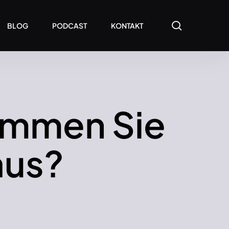
search
BLOG
PODCAST
KONTAKT
kommen Sie
aus?