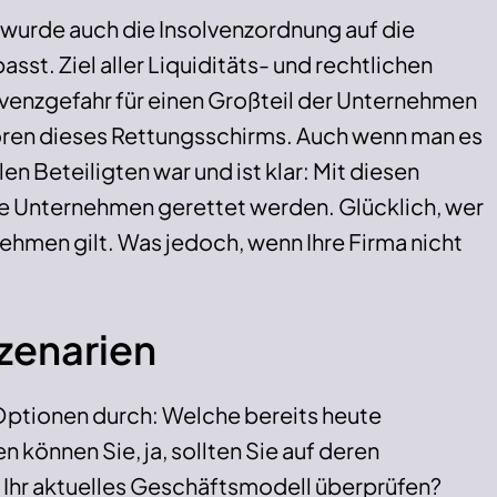
urde auch die Insolvenzordnung auf die
t. Ziel aller Liquiditäts- und rechtlichen
venz­gefahr für einen Großteil der Unternehmen
atoren dieses Rettungsschirms. Auch wenn man es
en Beteiligten war und ist klar: Mit diesen
e Unternehmen gerettet werden. Glücklich, wer
ehmen gilt. Was jedoch, wenn Ihre Firma nicht
Szenarien
 Optionen durch: Welche bereits heute
 können Sie, ja, sollten Sie auf deren
Ihr aktuelles Geschäftsmodell überprüfen?